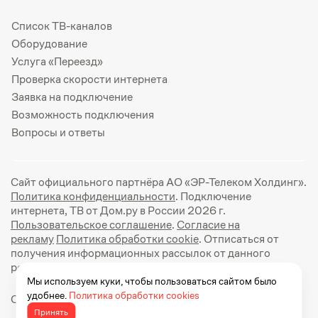
Список ТВ-каналов
Оборудование
Услуга «Переезд»
Проверка скорости интернета
Заявка на подключение
Возможность подключения
Вопросы и ответы
Сайт официального партнёра АО «ЭР-Телеком Холдинг».
Политика конфиденциальности
. Подключение
интернета, ТВ от Дом.ру в России 2026 г.
Пользовательское соглашение
.
Согласие на
рекламу
Политика обработки cookie
. Отписаться от
получения информационных рассылок от данного
ресурса можно на
странице
.
Мы используем куки, чтобы пользоваться сайтом было
удобнее.
Политика обработки cookies
Официальный сайт Дом.ру: https://dom.ru
Принять