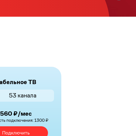
Предложен
ТВ
от
абельное ТВ
Дом.ру
53 канала
в
России
560 ₽/мес
ть подключения: 1300 ₽
Подключить