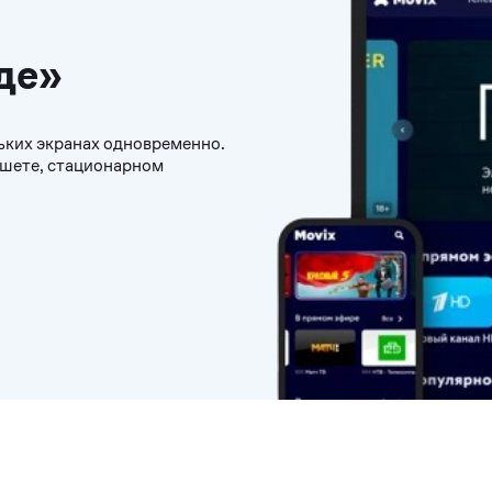
де»
ьких экранах одновременно.
ншете, стационарном