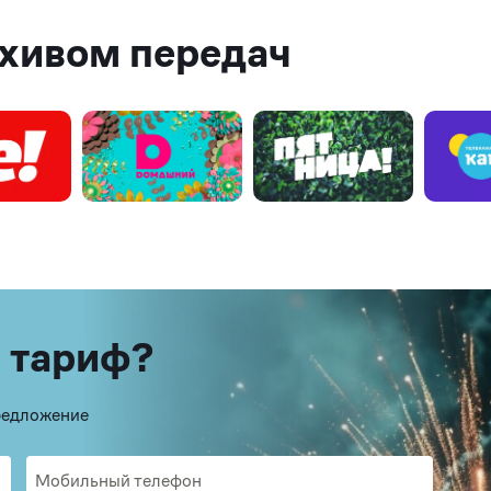
рхивом передач
 тариф?
предложение