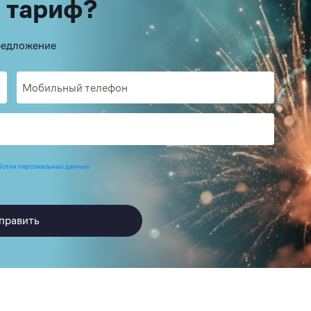
 тариф?
предложение
ботки персональных данных
править