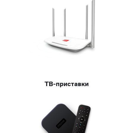
Список
ТВ-приставки
оборудования