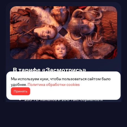
В тарифе «Засмотрись»
Мы используем куки, чтобы пользоваться сайтом было
удобнее.
Политика обработки cookies
Безлимитный домашний интернет на
Принять
скорости до 100 Мбит/с
135 ТВ-каналов и 100 тыс. сериалов и
фильмов разных лет
Подписка на 1 из онлайн-кинотеатров (на
выбор — IVI, START и Amediateka)
Приставка movix pro voice