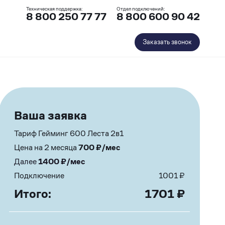
Техническая поддержка:
Отдел подключений:
8 800 250 77 77
8 800 600 90 42
Заказать звонок
Ваша заявка
Тариф Гейминг 600 Леста 2в1
Цена на 2 месяца
700
₽/мес
Далее
1400
₽/мес
Подключение
1001
₽
Итого:
1701
₽