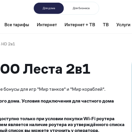
Для дома
Для бизнеса
Все тарифы
Интернет
Интернет + ТВ
ТВ
Услуги
 HD 2в1
600 Леста 2в1
 бонусы для игр "Мир танков" и "Мир кораблей".
ого дома. Условия подключения для частного дома
ступно только при условии покупки Wi-Fi роутера
ием является наличие роутера из утверждённого списка
ый список вы можете уточнить у оператора.