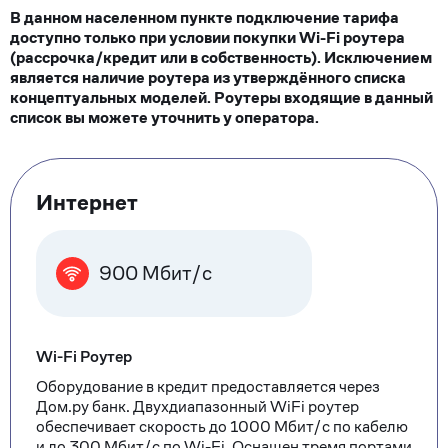
В данном населенном пункте подключение тарифа
доступно только при условии покупки Wi-Fi роутера
(рассрочка/кредит или в собственность). Исключением
является наличие роутера из утверждённого списка
концептуальных моделей. Роутеры входящие в данный
список вы можете уточнить у оператора.
Тарифные
Интернет
опции
900 Мбит/с
Wi-Fi Роутер
Оборудование в кредит предоставляется через
Дом.ру банк. Двухдиапазонный WiFi роутер
обеспечивает скорость до 1000 Мбит/с по кабелю
и до 300 Мбит/с по Wi-Fi. Оснащен тремя портами