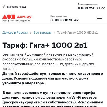
Техническая поддержка:
Выберите город
8 800 250 77 77
≡
Отдел подключений:
8 800 600 90 42
Дом.ру в России
›
Все тарифы
›
Тариф Гига+ 1000 HD 2в1
Тариф: Гига+ 1000 2в1
Безлимитный домашний интернет на максимальной
скорости с большим количеством новостных,
развлекательных, познавательных, детских и других
каналов
Данный тариф действует только для многоквартирного
дома. Условия подключения для частного дома
уточняйте у оператора.
В данном населенном пункте подключение тарифа
доступно только при условии покупки Wi-Fi роутера
(рассрочка/кредит или в собственность). Исключением
является наличие роутера из утверждённого списка