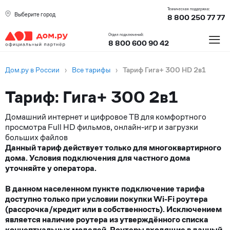
Техническая поддержка:
Выберите город
8 800 250 77 77
≡
Отдел подключений:
8 800 600 90 42
Дом.ру в России
›
Все тарифы
›
Тариф Гига+ 300 HD 2в1
Тариф: Гига+ 300 2в1
Домашний интернет и цифровое ТВ для комфортного
просмотра Full HD фильмов, онлайн-игр и загрузки
больших файлов
Данный тариф действует только для многоквартирного
дома. Условия подключения для частного дома
уточняйте у оператора.
В данном населенном пункте подключение тарифа
доступно только при условии покупки Wi-Fi роутера
(рассрочка/кредит или в собственность). Исключением
является наличие роутера из утверждённого списка
концептуальных моделей. Роутеры входящие в данный