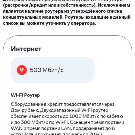
(рассрочка/кредит или в собственность). Исключением
является наличие роутера из утверждённого списка
концептуальных моделей. Роутеры входящие в данный
список вы можете уточнить у оператора.
Тарифные
Интернет
опции
500 Мбит/с
Wi-Fi Роутер
Оборудование в кредит предоставляется через
Дом.ру банк. Двухдиапазонный WiFi роутер
обеспечивает скорость до 1000 Мбит/с по кабелю
и до 300 Мбит/с по Wi-Fi. Оснащен тремя портами
WAN и тремя портами LAN, поддерживает до 6
устройств и покрывает площадь до 70 м2