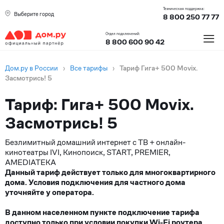
Техническая поддержка:
Выберите город
8 800 250 77 77
≡
Отдел подключений:
8 800 600 90 42
Дом.ру в России
›
Все тарифы
›
Тариф Гига+ 500 Movix.
Засмотрись! 5
Тариф: Гига+ 500 Movix.
Засмотрись! 5
Безлимитный домашний интернет с ТВ + онлайн-
кинотеатры IVI, Кинопоиск, START, PREMIER,
AMEDIATEKA
Данный тариф действует только для многоквартирного
дома. Условия подключения для частного дома
уточняйте у оператора.
В данном населенном пункте подключение тарифа
доступно только при условии покупки Wi-Fi роутера