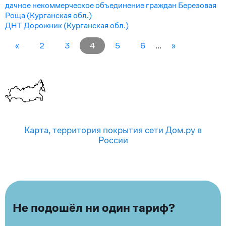
дачное некоммерческое объединение граждан Березовая
Роща (Курганская обл.)
ДНТ Дорожник (Курганская обл.)
«
2
3
4
5
6
...
»
Карта, территория покрытия сети Дом.ру в
России
Не подошёл ни один тариф?