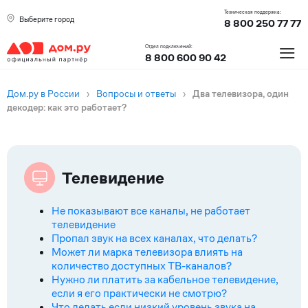
Техническая поддержка:
Выберите город
8 800 250 77 77
≡
Отдел подключений:
8 800 600 90 42
Дом.ру в России
›
Вопросы и ответы
›
Два телевизора, один
декодер: как это работает?
Телевидение
Не показывают все каналы, не работает
телевидение
Пропал звук на всех каналах, что делать?
Может ли марка телевизора влиять на
количество доступных ТВ-каналов?
Нужно ли платить за кабельное телевидение,
если я его практически не смотрю?
Что делать если низкий уровень звука на